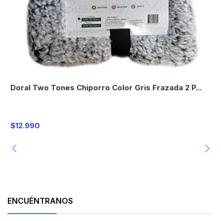
Doral Two Tones Chiporro Color Gris Frazada 2 P...
T
C
$12.990
$
ENCUÉNTRANOS